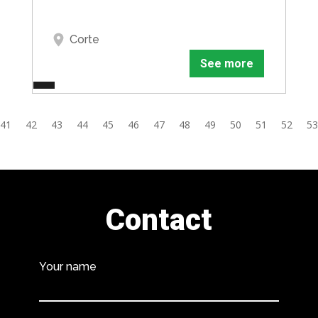
Corte
See more
41
42
43
44
45
46
47
48
49
50
51
52
53
Contact
Your name