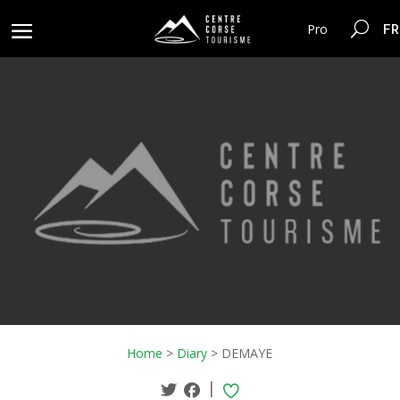
FR
Pro
Home
>
Diary
>
DEMAYE
|