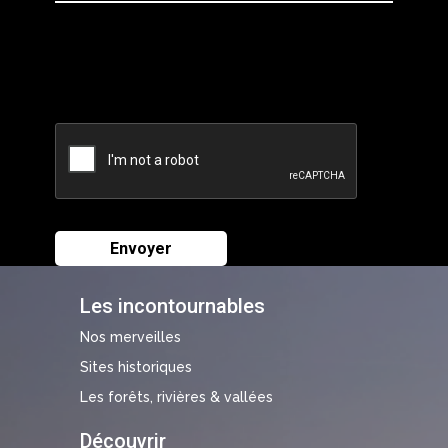
Les incontournables
Nos merveilles
Sites historiques
Les forêts, rivières & vallées
Découvrir