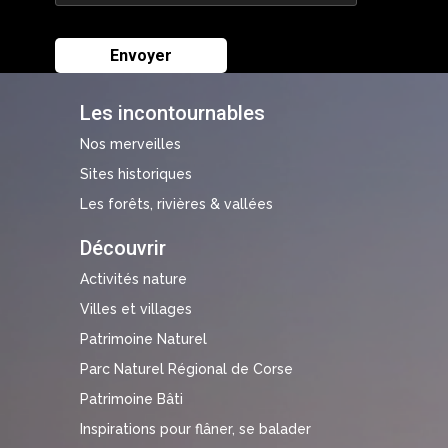
Les incontournables
Nos merveilles
Sites historiques
Les forêts, rivières & vallées
Découvrir
Activités nature
Villes et villages
Patrimoine Naturel
Parc Naturel Régional de Corse
Patrimoine Bâti
Inspirations pour flâner, se balader