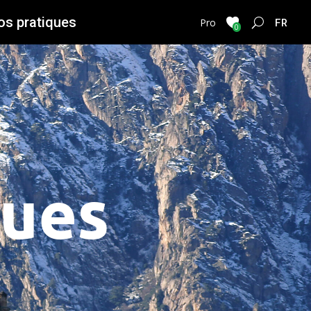
os pratiques
FRENC
Pro
0
ques