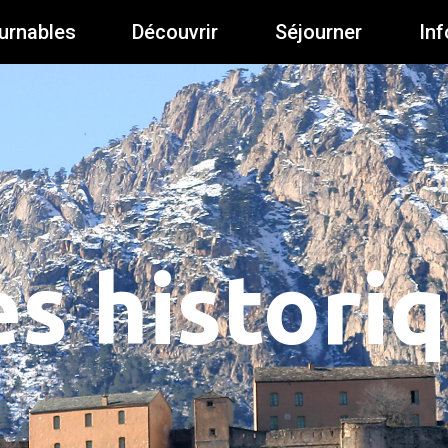
urnables
Découvrir
Séjourner
Inf
es histori