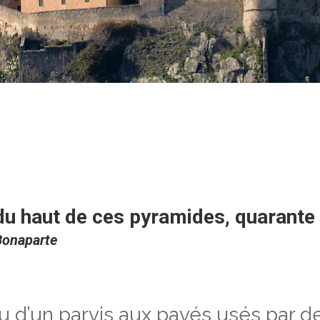
s
es historiques
du haut de ces pyramides, quarante 
Bonaparte
u d’un parvis aux pavés usés par d