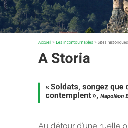
Accueil
>
Les incontournables
> Sites historique
A
Storia
/ sit
« Soldats, songez que 
contemplent »,
Napoléon 
Au détour d’une ruelle o