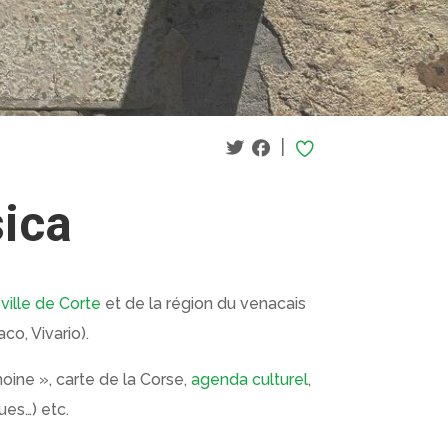
|
sica
 ville de Corte
et de la région du venacais
o, Vivario).
imoine », carte de la Corse,
agenda culturel
,
ues…) etc.