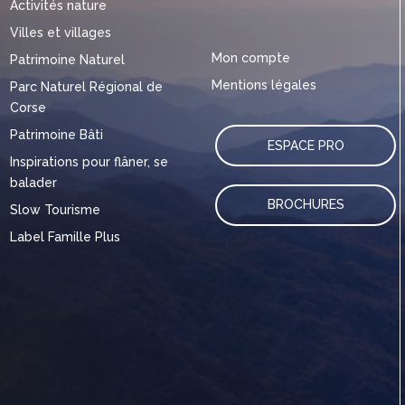
Activités nature
Villes et villages
Mon compte
Patrimoine Naturel
Mentions légales
Parc Naturel Régional de
Corse
Patrimoine Bâti
ESPACE PRO
Inspirations pour flâner, se
balader
BROCHURES
Slow Tourisme
Label Famille Plus