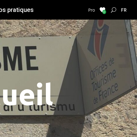
os pratiques
FRENC
Pro
0
ueil