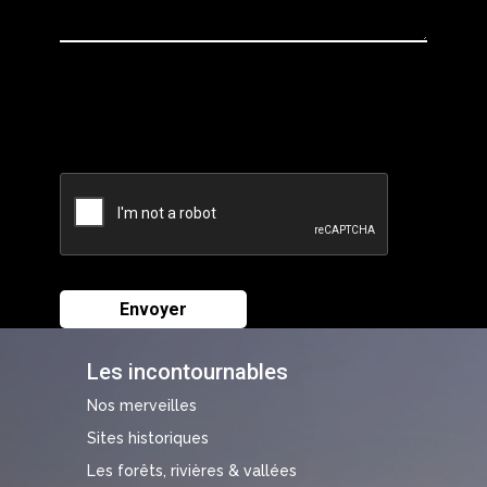
Les incontournables
Nos merveilles
Sites historiques
Les forêts, rivières & vallées