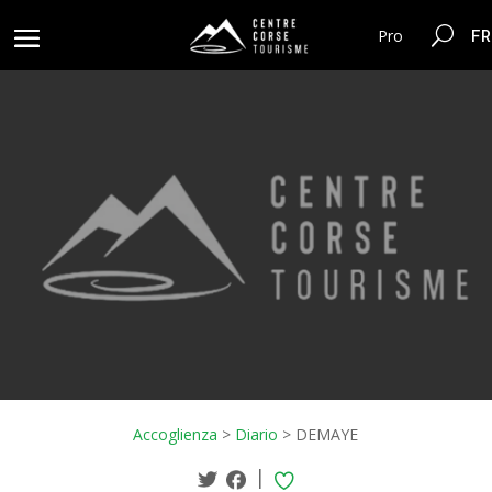
FR
Pro
Accoglienza
>
Diario
>
DEMAYE
|