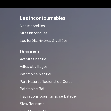
Les incontournables
Nos merveilles
Sites historiques
Les forêts, rivières & vallées
Découvrir
Activités nature
Villes et villages
Patrimoine Naturel
Parc Naturel Régional de Corse
Patrimoine Bâti
Inspirations pour flâner, se balader
Slow Tourisme