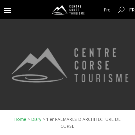
FR
Pro
Home
>
Diary
>
1 er PALMARES D ARCHITECTURE DE
CORSE