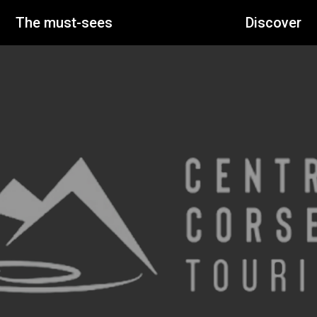
The must-sees
Discover