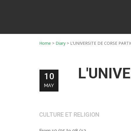
Home
>
Diary
>
L’UNIVERSITE DE CORSE PARTI
L'UNIVE
10
MAY
CULTURE ET RELIGION
From 10/05 to 08/12.