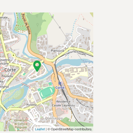
Leaflet
| © OpenStreetMap contributors