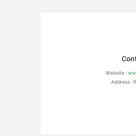
Cont
Website :
www
Address :
R