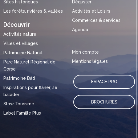
Sites historiques
Déguster
Les forêts, rivières & vallées
Activités et Loisirs
Commerces & services
Découvrir
Agenda
Activités nature
Villes et villages
Mon compte
Patrimoine Naturel
Mentions légales
Parc Naturel Régional de
Corse
Patrimoine Bâti
ESPACE PRO
Inspirations pour flâner, se
balader
BROCHURES
Slow Tourisme
Label Famille Plus