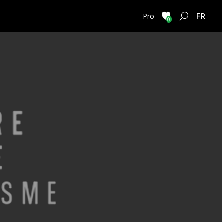
FRENC
Pro
0