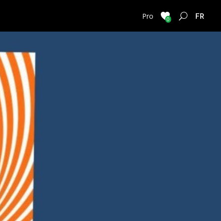
FRENC
Pro
0