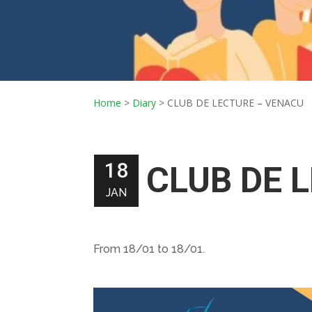
Home
>
Diary
>
CLUB DE LECTURE – VENACU
18
CLUB DE 
JAN
From 18/01 to 18/01.