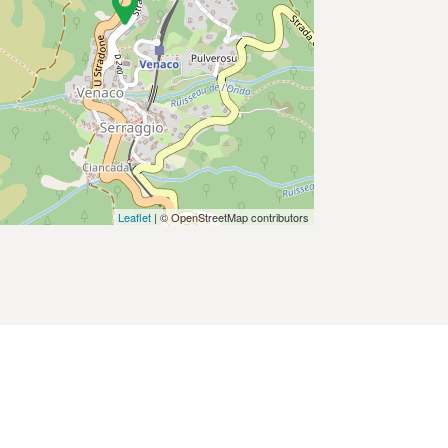
Leaflet
| © OpenStreetMap contributors