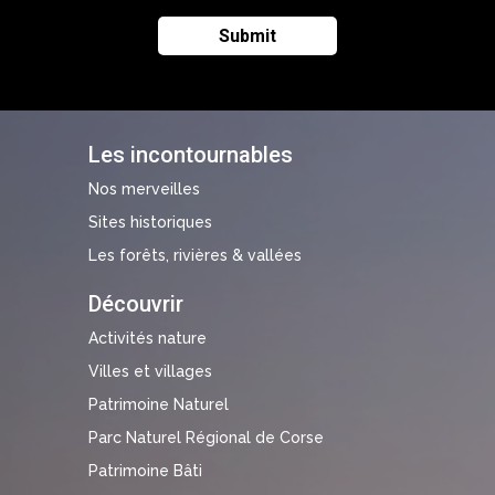
Les incontournables
Nos merveilles
Sites historiques
Les forêts, rivières & vallées
Découvrir
Activités nature
Villes et villages
Patrimoine Naturel
Parc Naturel Régional de Corse
Patrimoine Bâti