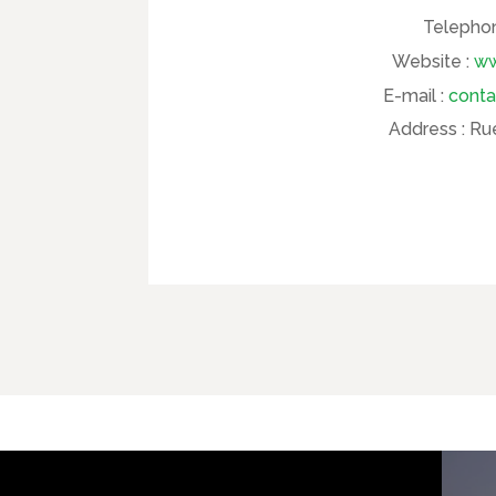
Telepho
Website :
ww
E-mail :
conta
Address :
Rue