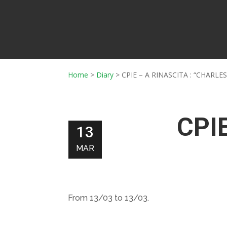
Home
>
Diary
>
CPIE – A RINASCITA : “CHARL
CPI
13
MAR
From 13/03 to 13/03.