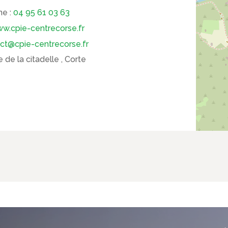
ne :
04 95 61 03 63
w.cpie-centrecorse.fr
ct@cpie-centrecorse.fr
 de la citadelle , Corte