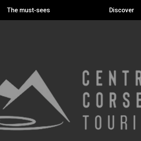
The must-sees
Discover