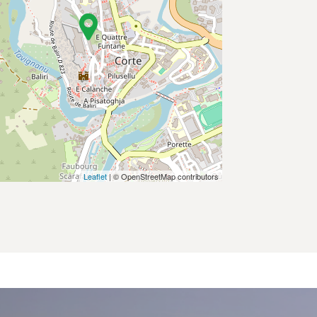
Leaflet
| © OpenStreetMap contributors