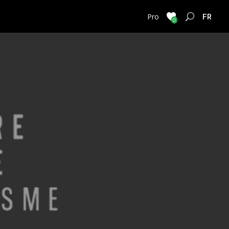
FRENC
Pro
0