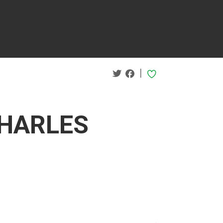
|
"CHARLES