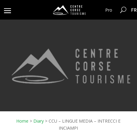
FR
Pro
Home
>
Diary
>
CCU – LINGUE MEDIA – INTRECCI E
INCIAMPI