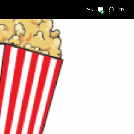
FRENC
Pro
0