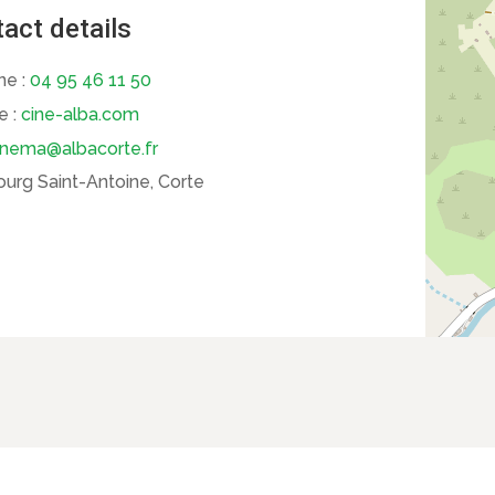
act details
ne :
04 95 46 11 50
e :
cine-alba.com
inema@albacorte.fr
urg Saint-Antoine, Corte