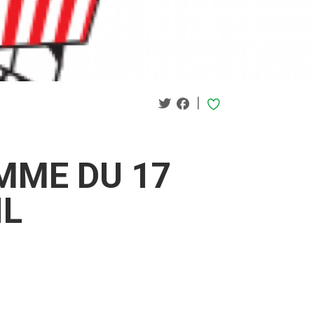
|
MME DU 17
IL