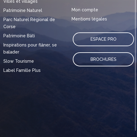
Villes et villages
Mon compte
Patrimoine Naturel
Mentions légales
Parc Naturel Régional de
Corse
Patrimoine Bâti
ESPACE PRO
Inspirations pour flâner, se
balader
BROCHURES
Slow Tourisme
Label Famille Plus