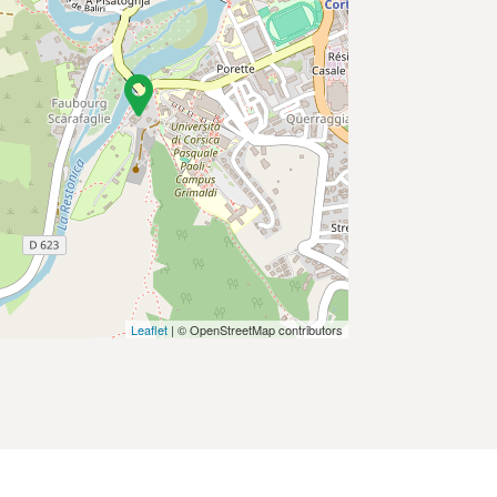
Leaflet
| © OpenStreetMap contributors