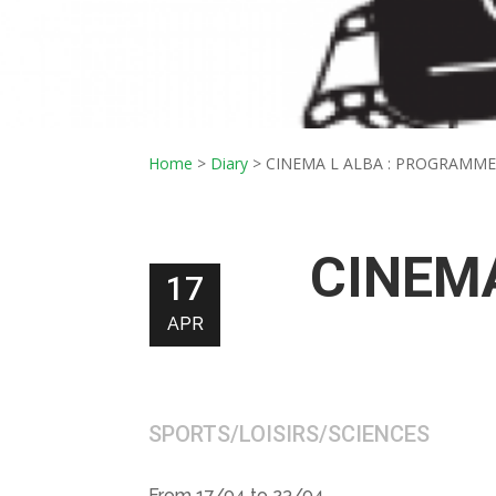
Home
>
Diary
>
CINEMA L ALBA : PROGRAMME 
CINEMA
17
APR
SPORTS/LOISIRS/SCIENCES
From 17/04 to 23/04.