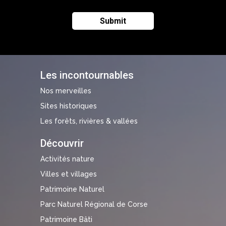
Les incontournables
Nos merveilles
Sites historiques
Les forêts, rivières & vallées
Découvrir
Activités nature
Villes et villages
Patrimoine Naturel
Parc Naturel Régional de Corse
Patrimoine Bâti