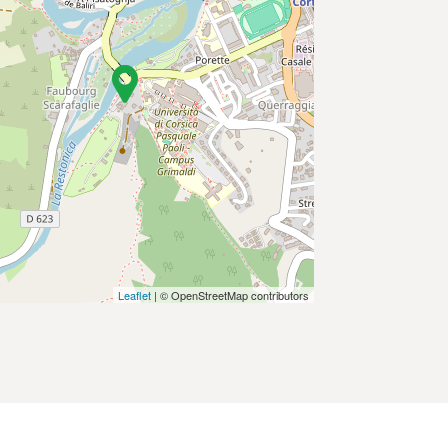
Leaflet
| © OpenStreetMap contributors