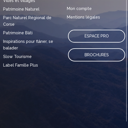
Villes et villages
Mon compte
Patrimoine Naturel
Mentions légales
Parc Naturel Régional de
Corse
Patrimoine Bâti
ESPACE PRO
Inspirations pour flâner, se
balader
BROCHURES
Slow Tourisme
Label Famille Plus