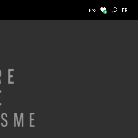
FRENC
Pro
0