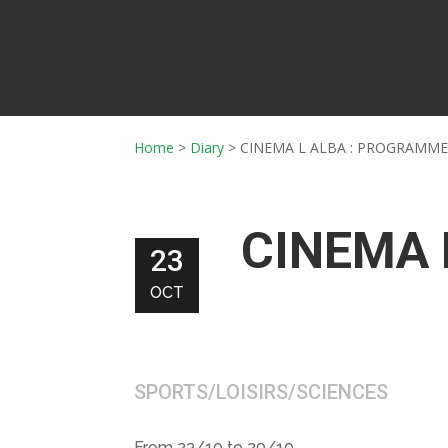
Home
>
Diary
>
CINEMA L ALBA : PROGRAMME
CINEMA 
23
OCT
SPORTS/LOISIRS/SCIENCES
From 23/10 to 29/10.