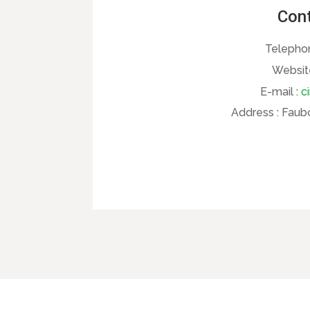
Cont
Telepho
Websit
E-mail :
c
Address :
Faubo