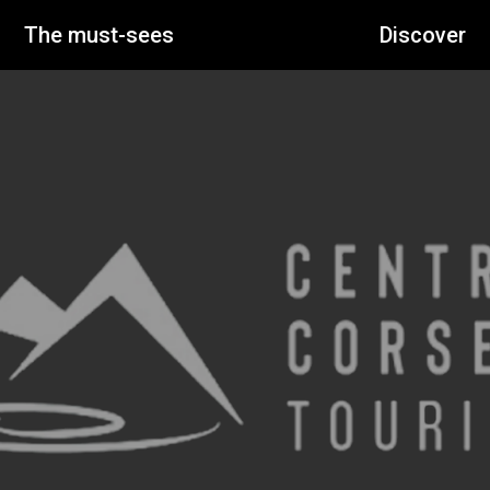
The must-sees
Discover