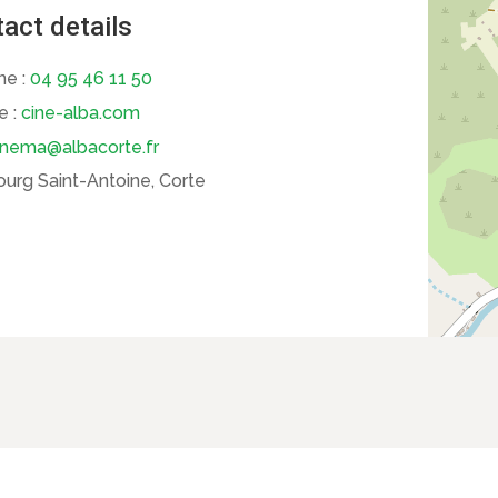
act details
ne :
04 95 46 11 50
e :
cine-alba.com
inema@albacorte.fr
urg Saint-Antoine, Corte