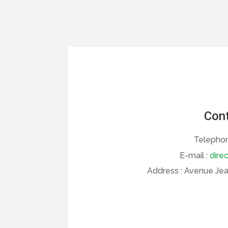
Cont
Telepho
E-mail :
dire
Address :
Avenue Jean