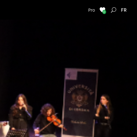
FRENC
Pro
0