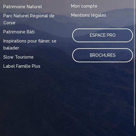
Mon compte
Patrimoine Naturel
Mentions légales
Parc Naturel Régional de
Corse
Patrimoine Bâti
ESPACE PRO
Inspirations pour flâner, se
balader
BROCHURES
Slow Tourisme
Label Famille Plus