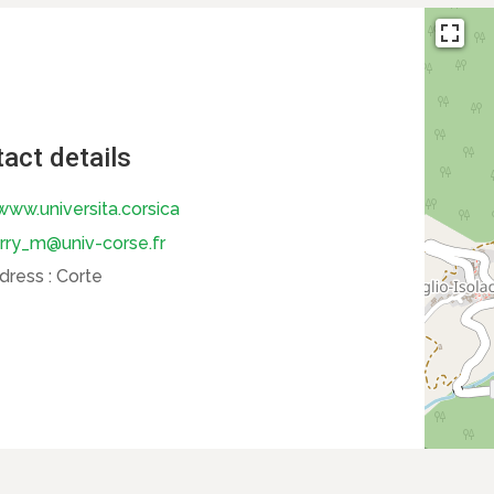
act details
ww.universita.corsica
rry_m@univ-corse.fr
dress :
Corte