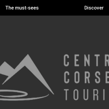
The must-sees
Discover