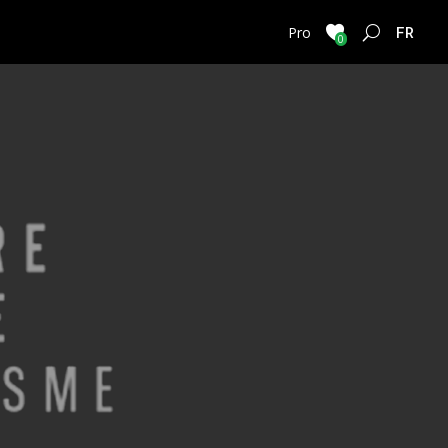
FRENC
Pro
0