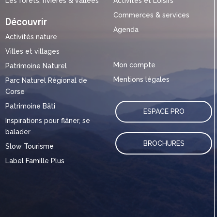
Les forêts, rivières & vallées
Activités et Loisirs
Commerces & services
Découvrir
Agenda
Activités nature
Villes et villages
Mon compte
Patrimoine Naturel
Mentions légales
Parc Naturel Régional de
Corse
Patrimoine Bâti
ESPACE PRO
Inspirations pour flâner, se
balader
BROCHURES
Slow Tourisme
Label Famille Plus