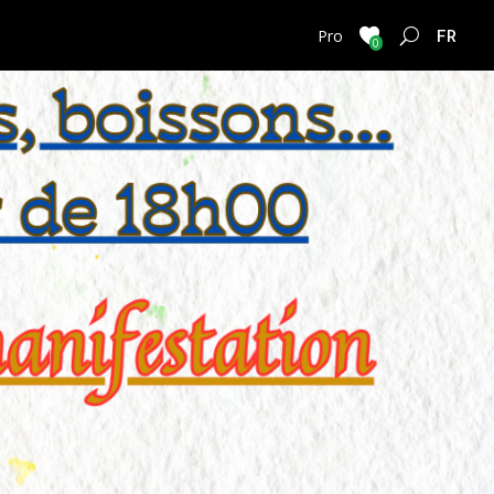
FRENC
Pro
0