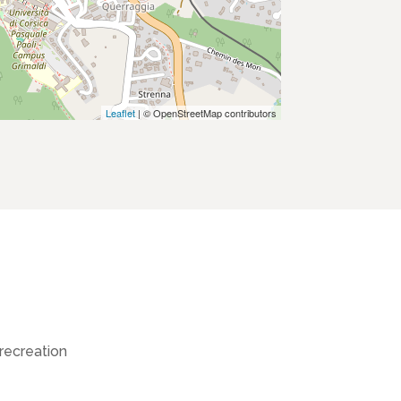
Leaflet
| © OpenStreetMap contributors
recreation