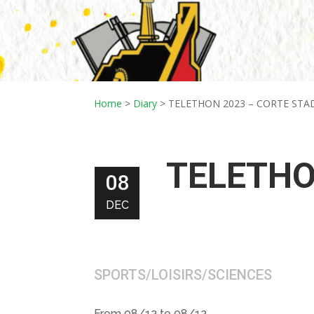
Home
>
Diary
>
TELETHON 2023 – CORTE ST
TELETHO
08
DEC
SPORTS/LOISIRS/SCIENCES
From 08/12 to 08/12.