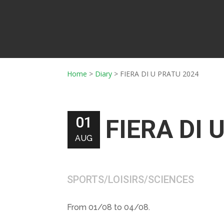
Home
>
Diary
>
FIERA DI U PRATU 2024
01
FIERA DI 
AUG
SPORTS/LOISIRS/SCIENCES
From 01/08 to 04/08.