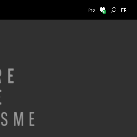
FRENC
Pro
0