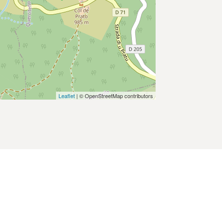
Leaflet
| © OpenStreetMap contributors