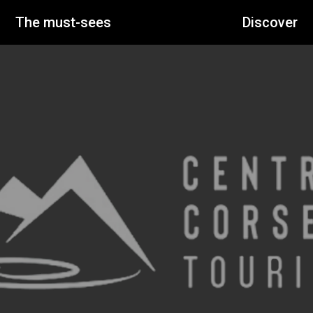
The must-sees
Discover