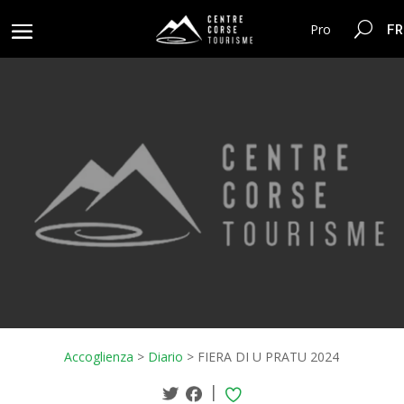
FR
Pro
Accoglienza
>
Diario
>
FIERA DI U PRATU 2024
|