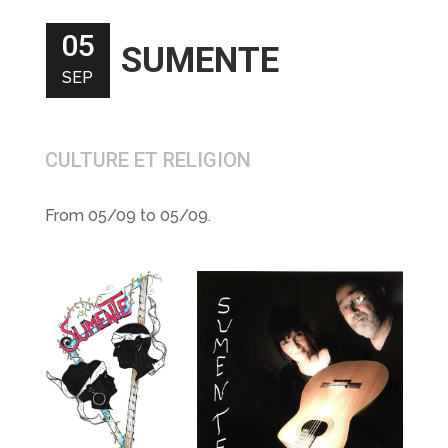
05
SUMENTE
SEP
CULTURE ET RELIGION
From 05/09 to 05/09.