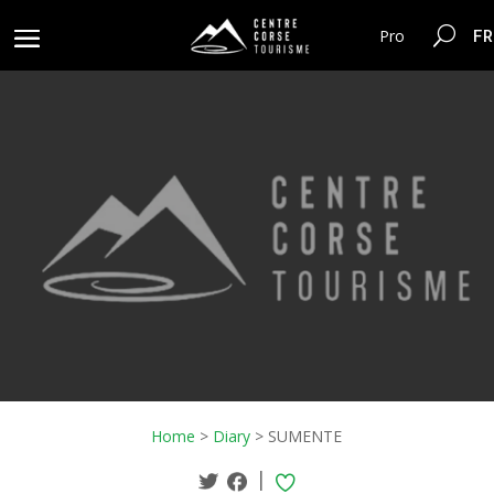
FR
Pro
Home
>
Diary
>
SUMENTE
|