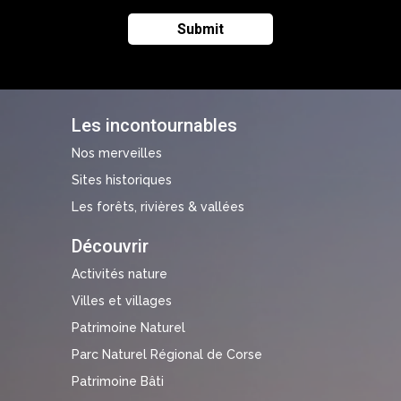
Les incontournables
Nos merveilles
Sites historiques
Les forêts, rivières & vallées
Découvrir
Activités nature
Villes et villages
Patrimoine Naturel
Parc Naturel Régional de Corse
Patrimoine Bâti