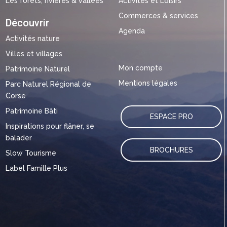
Les forêts, rivières & vallées
Activités et Loisirs
Commerces & services
Découvrir
Agenda
Activités nature
Villes et villages
Mon compte
Patrimoine Naturel
Mentions légales
Parc Naturel Régional de
Corse
Patrimoine Bâti
ESPACE PRO
Inspirations pour flâner, se
balader
BROCHURES
Slow Tourisme
Label Famille Plus