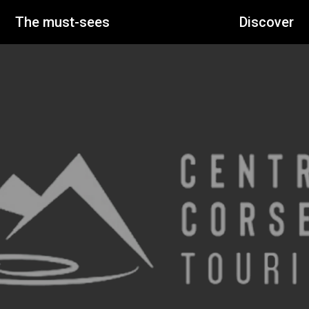
The must-sees
Discover