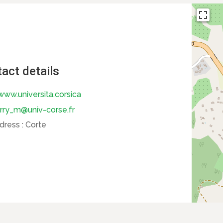
act details
ww.universita.corsica
rry_m@univ-corse.fr
dress :
Corte