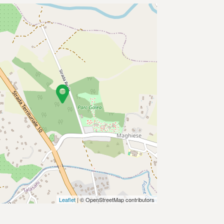
Leaflet
| © OpenStreetMap contributors