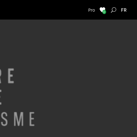
FRENC
Pro
0