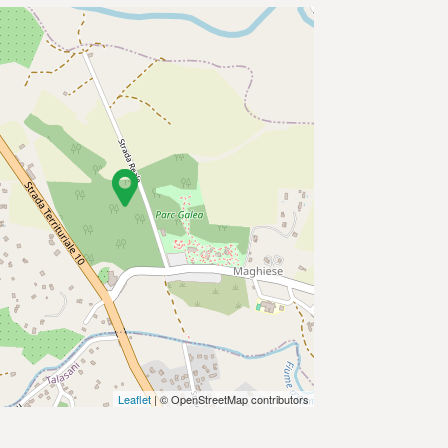
Leaflet
| © OpenStreetMap contributors