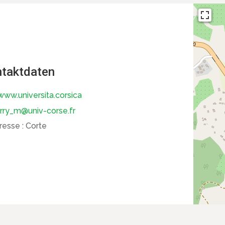
taktdaten
ww.universita.corsica
rry_m@univ-corse.fr
resse :
Corte