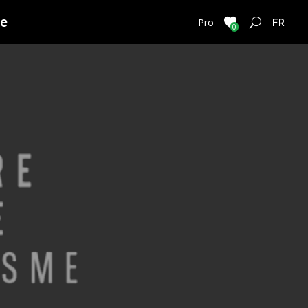
ie
FRENC
Pro
0