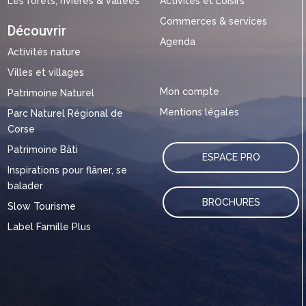
Les forêts, rivières & vallées
Activités et Loisirs
Commerces & services
Découvrir
Agenda
Activités nature
Villes et villages
Mon compte
Patrimoine Naturel
Mentions légales
Parc Naturel Régional de
Corse
Patrimoine Bâti
ESPACE PRO
Inspirations pour flâner, se
balader
BROCHURES
Slow Tourisme
Label Famille Plus