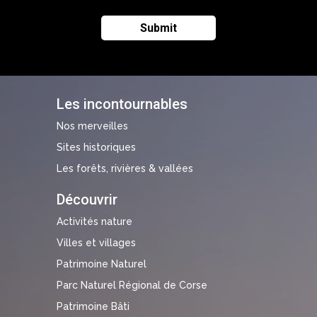
Les incontournables
Nos merveilles
Sites historiques
Les forêts, rivières & vallées
Découvrir
Activités nature
Villes et villages
Patrimoine Naturel
Parc Naturel Régional de Corse
Patrimoine Bâti