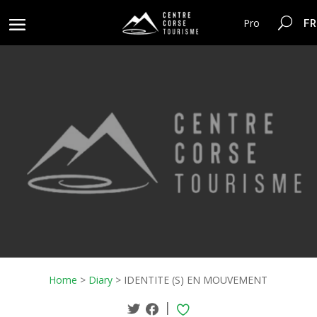
FR
Pro
Home
>
Diary
>
IDENTITE (S) EN MOUVEMENT
|