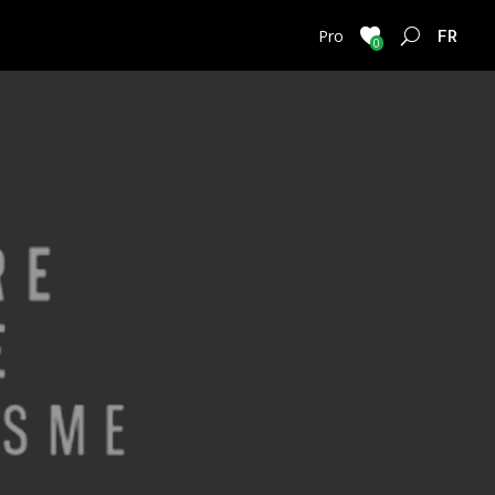
FRENC
Pro
0