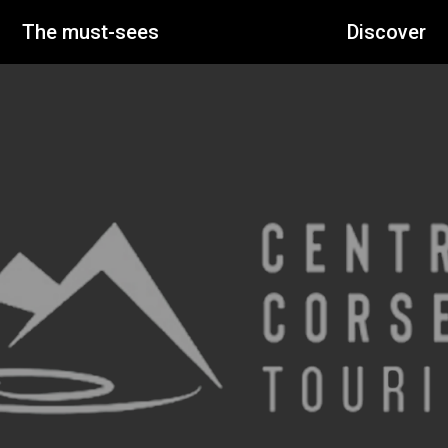
The must-sees
Discover