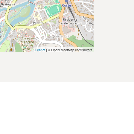
Leaflet
| © OpenStreetMap contributors