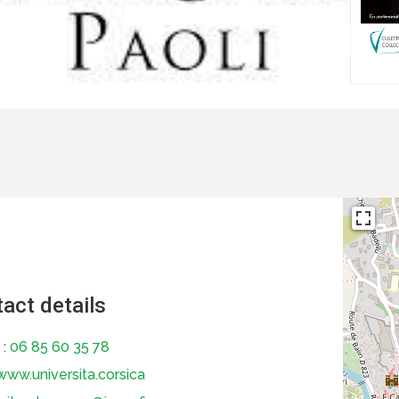
act details
 :
06 85 60 35 78
ww.universita.corsica