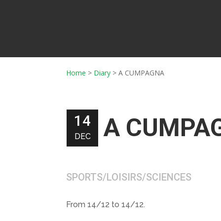
Home
>
Diary
>
A CUMPAGNA
14
A CUMPA
DEC
SPORTS/LOISIRS/SCIENCES
From 14/12 to 14/12.