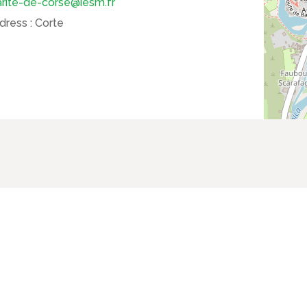
arite-de-corse@iesm.fr
dress :
Corte