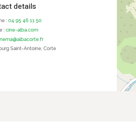
act details
ne :
04 95 46 11 50
e :
cine-alba.com
inema@albacorte.fr
urg Saint-Antoine, Corte