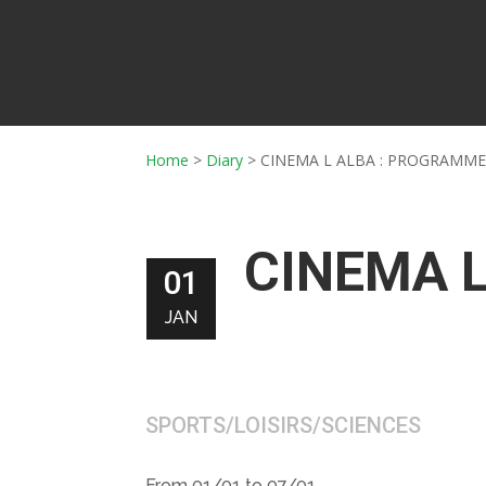
Home
>
Diary
>
CINEMA L ALBA : PROGRAMME 
CINEMA L
01
JAN
SPORTS/LOISIRS/SCIENCES
From 01/01 to 07/01.