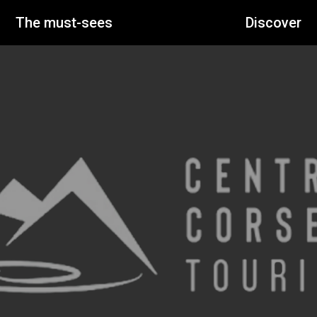
The must-sees
Discover