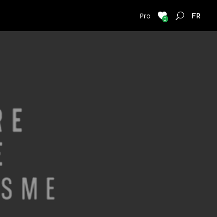
FRENC
Pro
0