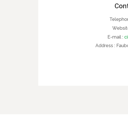
Cont
Telepho
Websit
E-mail :
c
Address :
Faubo