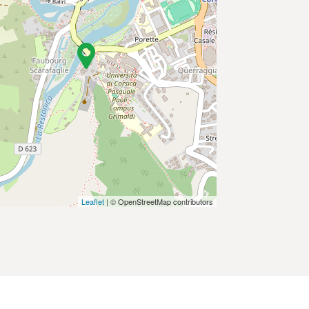
Leaflet
| © OpenStreetMap contributors