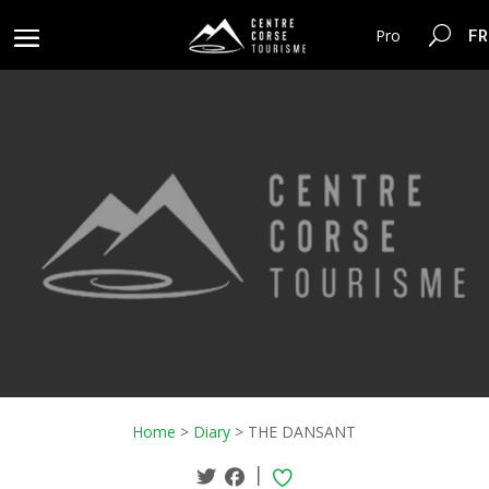
FR
Pro
Home
>
Diary
>
THE DANSANT
|