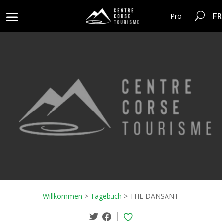
FR
Pro
Willkommen
>
Tagebuch
>
THE DANSANT
|