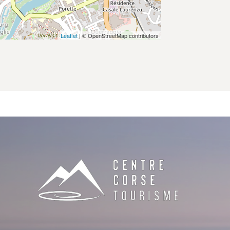
Leaflet
| © OpenStreetMap contributors