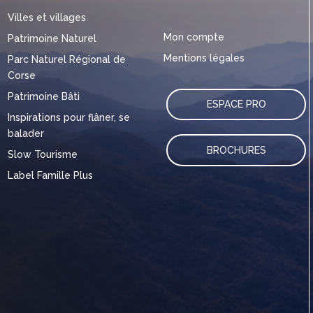
Villes et villages
Mon compte
Patrimoine Naturel
Mentions légales
Parc Naturel Régional de
Corse
Patrimoine Bâti
ESPACE PRO
Inspirations pour flâner, se
balader
BROCHURES
Slow Tourisme
Label Famille Plus