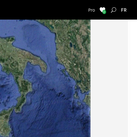
FRENC
Pro
0