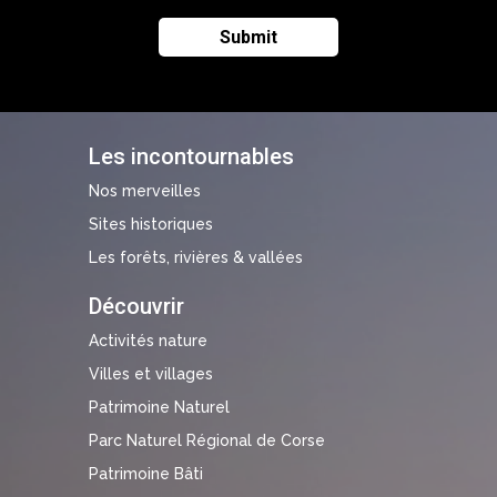
Les incontournables
Nos merveilles
Sites historiques
Les forêts, rivières & vallées
Découvrir
Activités nature
Villes et villages
Patrimoine Naturel
Parc Naturel Régional de Corse
Patrimoine Bâti