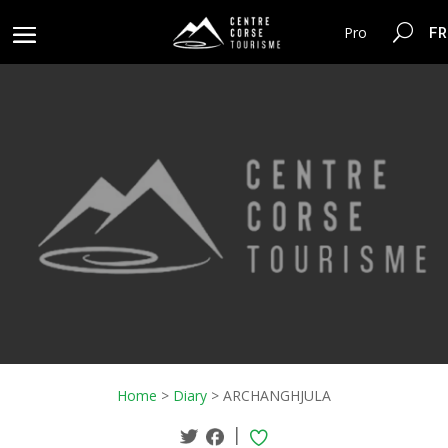
FR
Pro
Home
>
Diary
>
ARCHANGHJULA
|