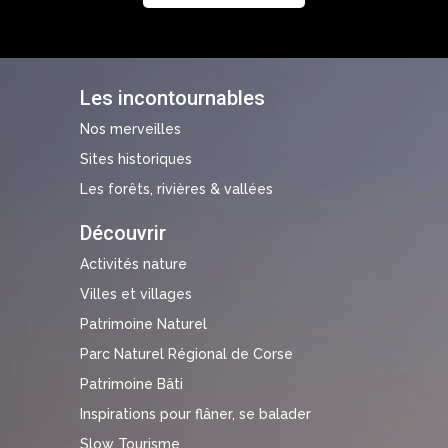
Les incontournables
Nos merveilles
Sites historiques
Les forêts, rivières & vallées
Découvrir
Activités nature
Villes et villages
Patrimoine Naturel
Parc Naturel Régional de Corse
Patrimoine Bâti
Inspirations pour flâner, se balader
Slow Tourisme