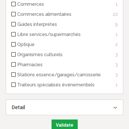
Commerces
1
Commerces alimentaires
22
Guides interprètes
9
Libre services/supermarchés
1
Optique
2
Organismes culturels
3
Pharmacies
3
Stations essence/garages/carrosserie
3
Traiteurs spécialisés événementiels
1
Detail
Validate