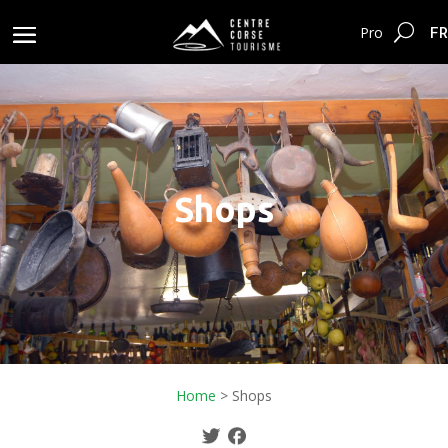
FR
Pro
Shops
Home
>
Shops