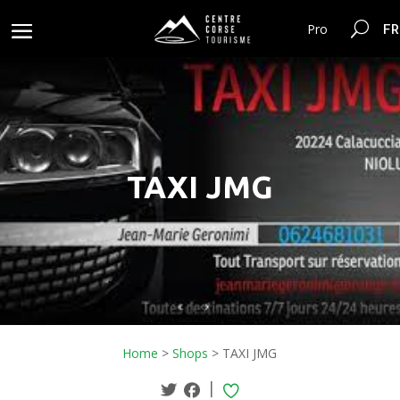
FR
Pro
TAXI JMG
Home
>
Shops
>
TAXI JMG
|