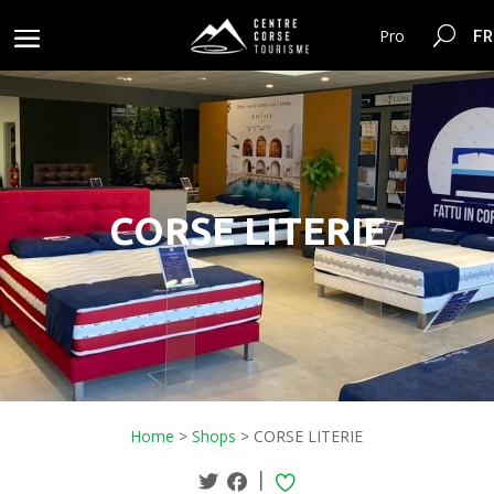
FR
Pro
CORSE LITERIE
Home
>
Shops
>
CORSE LITERIE
|