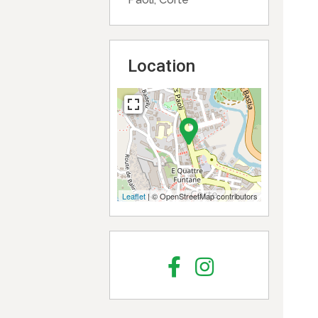
Location
Leaflet
| © OpenStreetMap contributors