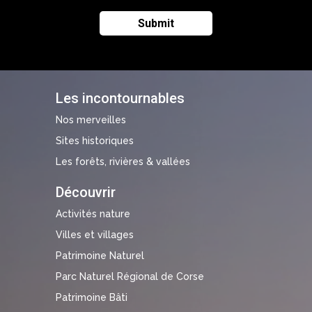
Les incontournables
Nos merveilles
Sites historiques
Les forêts, rivières & vallées
Découvrir
Activités nature
Villes et villages
Patrimoine Naturel
Parc Naturel Régional de Corse
Patrimoine Bâti