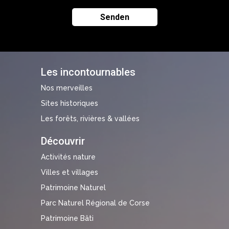
Les incontournables
Nos merveilles
Sites historiques
Les forêts, rivières & vallées
Découvrir
Activités nature
Villes et villages
Patrimoine Naturel
Parc Naturel Régional de Corse
Patrimoine Bâti