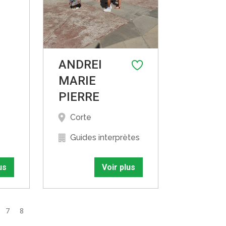
ANDREI
MARIE
PIERRE
Corte
Guides interprètes
us
Voir plus
7
8