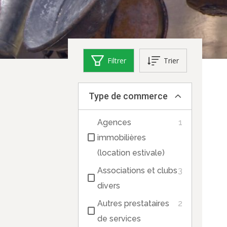
Filtrer
Trier
Type de commerce
Agences
1
immobilières
(location estivale)
Associations et clubs
3
divers
Autres prestataires
2
de services