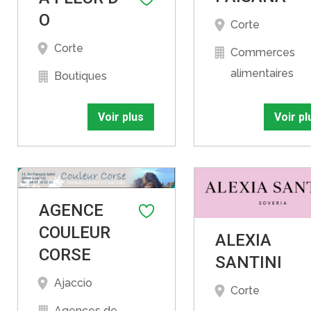
O
Corte
Corte
Commerces
alimentaires
Boutiques
Voir plus
Voir pl
AGENCE
COULEUR
ALEXIA
CORSE
SANTINI
Ajaccio
Corte
Agences de