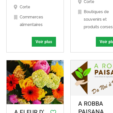
Corte
Corte
Boutiques de
Commerces
souvenirs et
alimentaires
produits corses
Voir plus
Voir pl
A ROBBA
PAISANA
A FLEUR D'