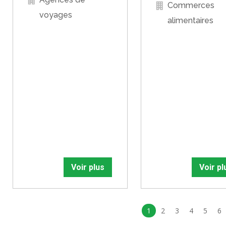
Commerces
voyages
alimentaires
Voir plus
Voir pl
1
2
3
4
5
6