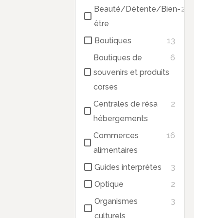
Beauté/Détente/Bien-
2
être
Boutiques
13
Boutiques de
6
souvenirs et produits
corses
Centrales de résa
2
hébergements
Commerces
16
alimentaires
Guides interprètes
3
Optique
2
Organismes
3
culturels