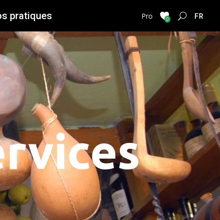
os pratiques
FRENC
Pro
0
rvices