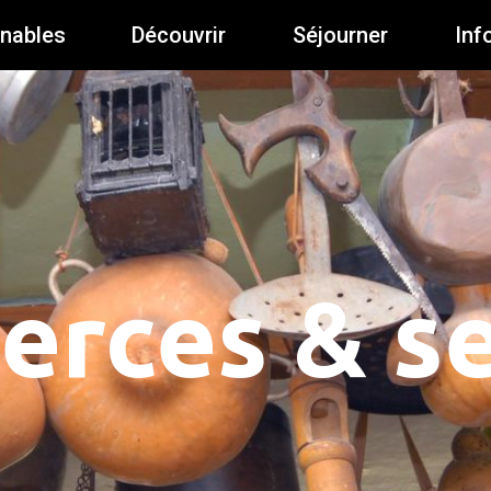
rnables
Découvrir
Séjourner
Inf
rces & se