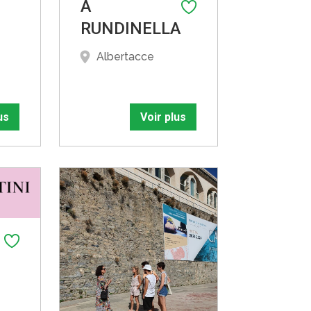
A
RUNDINELLA
Albertacce
us
Voir plus