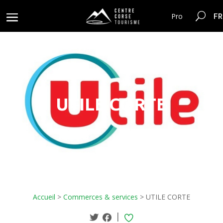
FR
Pro
UTILE CORTE
Accueil
>
Commerces & services
>
UTILE CORTE
|