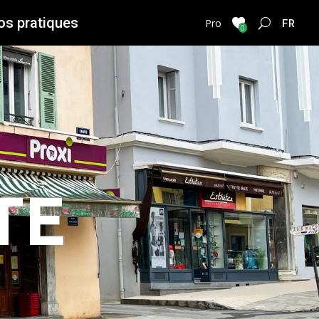
os pratiques
FRENC
Pro
0
TE