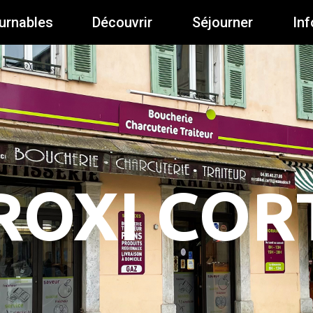
urnables
Découvrir
Séjourner
Inf
ROXI COR