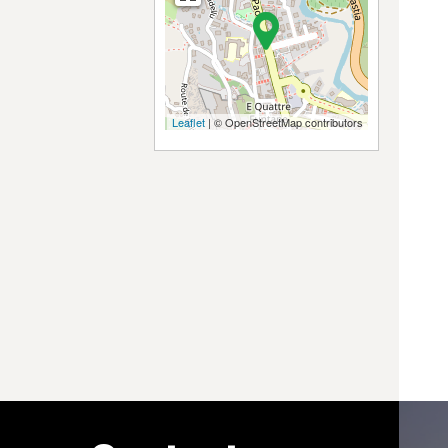
Leaflet
| © OpenStreetMap contributors