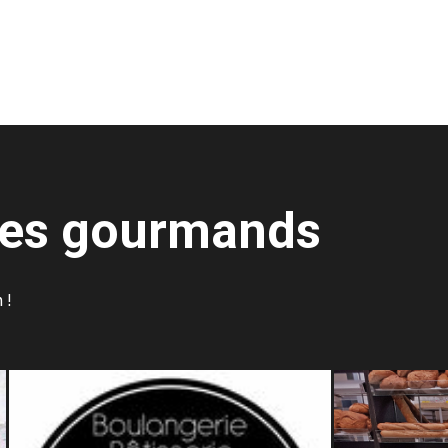
res gourmands
 !