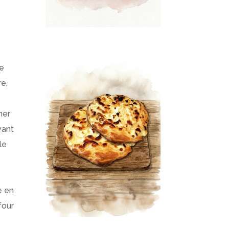
de
re,
mer
vant
 le
e en
four