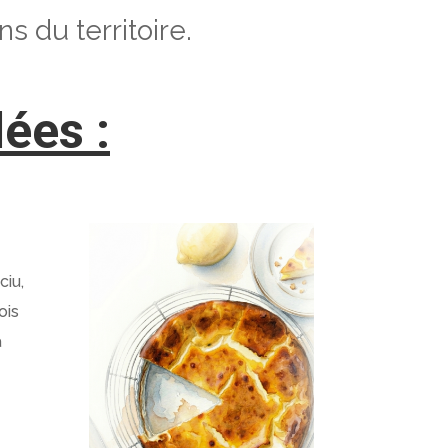
s du territoire.
ées :
ciu,
ois
a