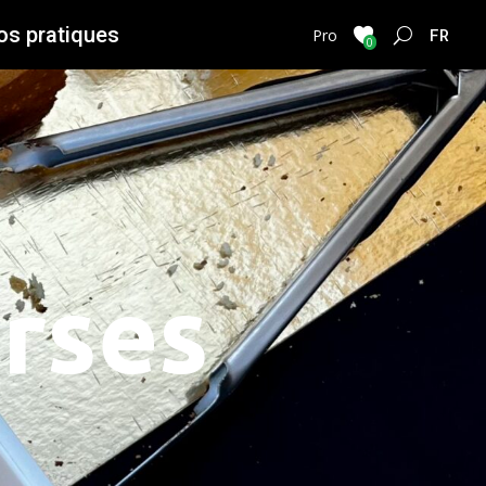
os pratiques
FRENC
Pro
0
orses