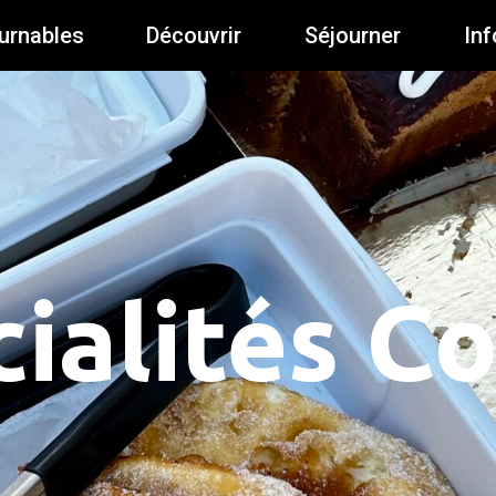
urnables
Découvrir
Séjourner
Inf
ialités C