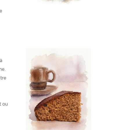
e
 à
ne.
tre
x.
t ou