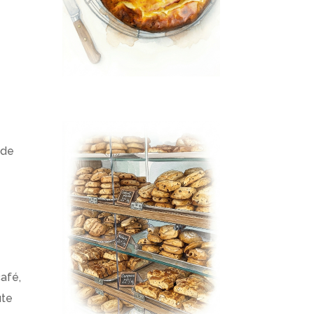
 de
afé,
ute