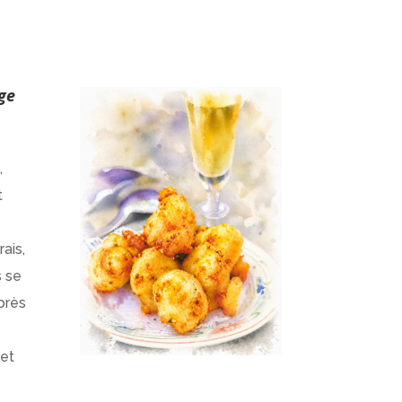
ge
,
t
ais,
s se
près
 et