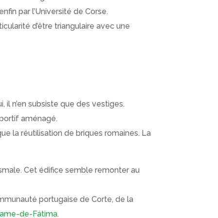
nfin par l’Université de Corse.
ticularité d’être triangulaire avec une
ui, il n’en subsiste que des vestiges.
s sportif aménagé.
rque la réutilisation de briques romaines. La
tismale. Cet édifice semble remonter au
ommunauté portugaise de Corte, de la
Dame-de-Fátima
.