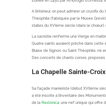
Edifiée en 1450 par Ambrogio d’Omessa, év
A l’intérieur, on peut admirer un crucifix
Théophile (fabriquée par le Musée Grevin),
stalles du XVIème siècle (dans le chœur),
La sacristie renferme une Vierge en marbr
Quatre saints auraient prêché dans cette ég
Blaise de Signori, ou Saint Théophile, né 
Des concerts de chants corses, proposés d
La Chapelle Sainte-Croix
Sa façade maniériste (début XVIIème siècl
a été inscrite à l’inventaire des Monument
de la
Restonica
, une nef unique qui offre 