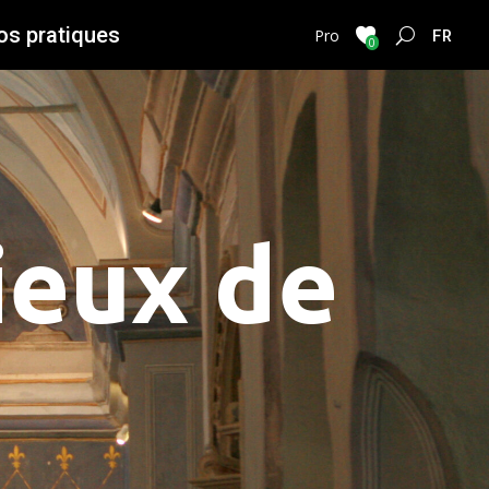
os pratiques
FRENC
Pro
0
ieux de