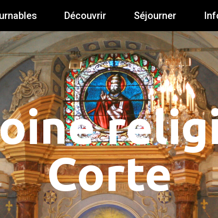
urnables
Découvrir
Séjourner
Inf
oine relig
Corte