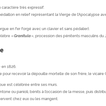
caractère très expressif.
médaillon en relief représentant la Vierge de l’Apocalypse a
(orgue en fer forgé avec un clavier et sans pédalier).
élèbre «
Granitula
», procession des pénitents masculins du J
ne
e en 1826.
our recevoir la dépouille mortelle de son frère, le vicaire 
doue est célébrée entre ses murs.
Antone ou panioli, bénits à l’occasion de la messe, puis distri
onservent chez eux ou les mangent.