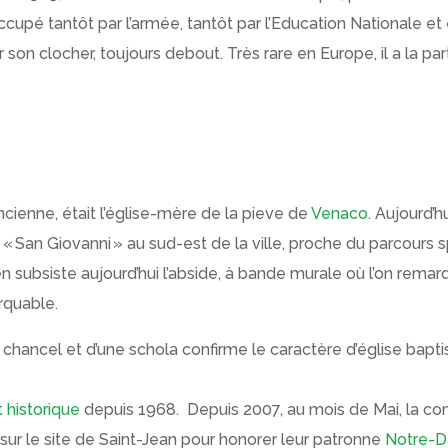
ccupé tantôt par l’armée, tantôt par l’Education Nationale et e
r son clocher, toujours debout. Très rare en Europe, il a la par
ncienne, était l’église-mère de la pieve de
Venaco
. Aujourd’h
dit « San Giovanni » au sud-est de la ville, proche du parcour
l en subsiste aujourd’hui l’abside, à bande murale où l’on rema
arquable.
n chancel et d’une schola confirme le caractère d’église bap
historique
depuis 1968.
Depuis 2007, au mois de Mai, la c
ur le site de Saint-Jean pour honorer leur patronne
Notre-