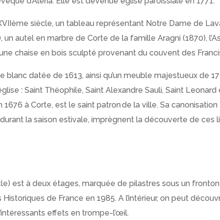
êque d’Aléria. Elle est devenue église paroissiale en 1771.
 du XVIIème siècle, un tableau représentant Notre Dame de Lava
 un autel en marbre de Corte de la famille Aragni (1870), l’
 une chaise en bois sculpté provenant du couvent des Franci
e blanc datée de 1613, ainsi qu’un meuble majestueux de 171
lise : Saint Théophile, Saint Alexandre Sauli, Saint Leonard 
en 1676
à Corte, est le saint patron de la ville. Sa canonisation
urant la saison estivale, imprègnent la découverte de ces l
e) est à deux étages, marquée de pilastres sous un fronton
s Historiques de France en 1985.
A l’intérieur, on peut déco
d’intéressants effets en trompe-l’œil.