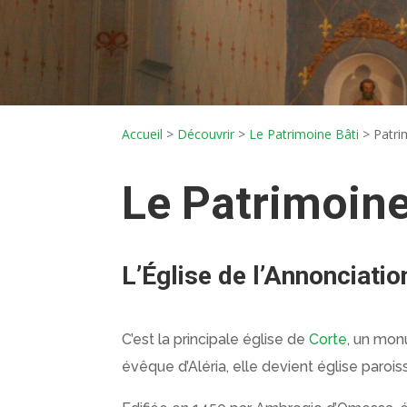
Accueil
>
Découvrir
>
Le Patrimoine Bâti
>
Patri
Le Patrimoine
L’Église de l’Annonciatio
C’est la principale église de
Corte
, un mon
évêque d’Aléria, elle devient église paroiss