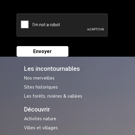
Les incontournables
Nos merveilles
Sites historiques
Les forêts, rivières & vallées
Découvrir
Activités nature
Villes et villages