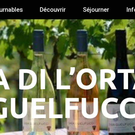
urnables
Découvrir
Séjourner
Inf
 DI L’OR
GUELFUCC