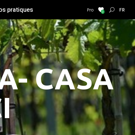
os pratiques
FRENC
Pro
0
TA- CASA
I