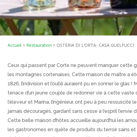
Accueil
>
Restauration
>
OSTERIA DI L’ORTA- CASA GUELFUCCI
Ceux qui passent par Corte ne peuvent manquer cette gr
les montagnes cortenaises. Cette maison de maître a été 
1826, l’indivision et l’oubli auraient pu en sonner le glas !
tenace d’un jeune couple de redonner vie à cette vaste d
l’éleveur et Marina, l’ingénieur, ont peu à peu ressuscité le l
jamais découragés, gardant sans cesse à l’esprit l’envie
Cette belle maison d’hôtes accueille aujourd’hui les amou
les gastronomes en quête de produits du terroir sains et 