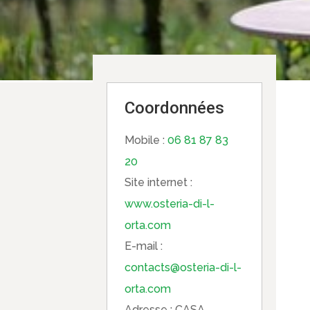
Coordonnées
Mobile :
06 81 87 83
20
Site internet :
www.osteria-di-l-
orta.com
E-mail :
contacts@osteria-di-l-
orta.com
Adresse :
CASA