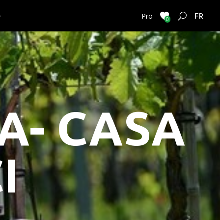
e
FRENC
Pro
0
TA- CASA
I