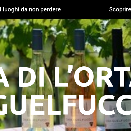
I luoghi da non perdere
Scoprir
 DI L’OR
GUELFUCC