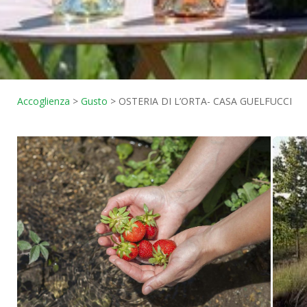
Accoglienza
>
Gusto
>
OSTERIA DI L’ORTA- CASA GUELFUCCI