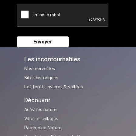
Les incontournables
Nos merveilles
Sites historiques
Les forêts, rivières & vallées
Découvrir
Activités nature
Villes et villages
Patrimoine Naturel