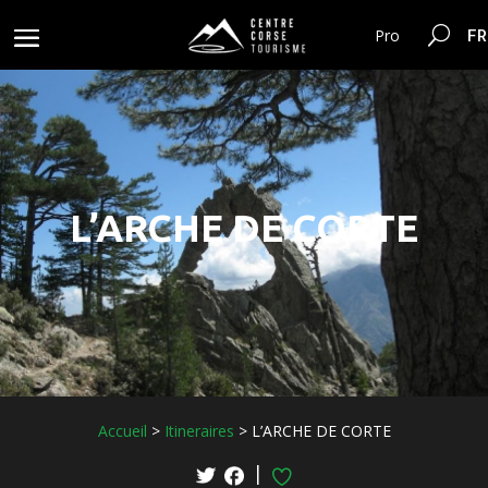
FR
Pro
L’ARCHE DE CORTE
Accueil
>
Itineraires
>
L’ARCHE DE CORTE
|