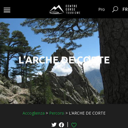
FR
Pro
L’ARCHE DE CORTE
Accoglienza
>
Percorsi
>
L’ARCHE DE CORTE
|